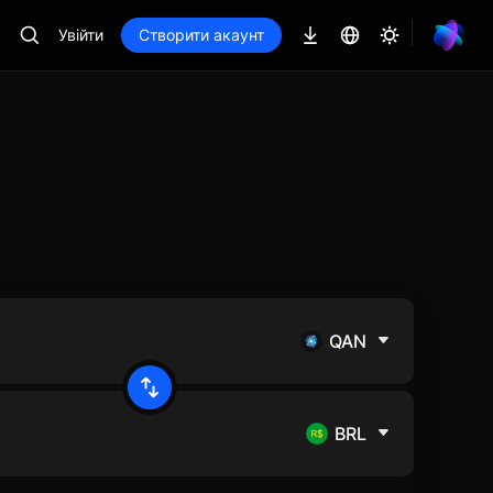
Увійти
Створити акаунт
QAN
BRL