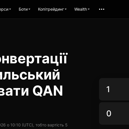
ерси
Боти
Копітрейдинг
Wealth
нвертації
ильський
увати QAN
6 о 10:10 (UTC), тобто вартість 5