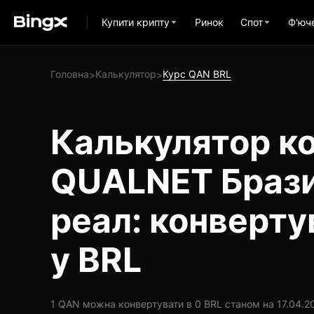
Купити крипту
Ринок
Спот
Ф'юч
Головна
Калькулятор
Курс QAN BRL
>
>
Калькулятор ко
QUALNET Браз
реал: конверт
у BRL
1 QAN можна конвертувати в 0 BRL станом на 17.04.202