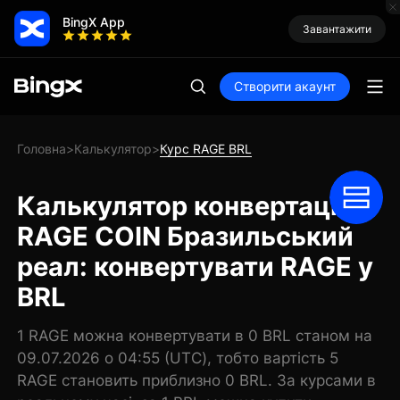
BingX App
Завантажити
Створити акаунт
Головна
Калькулятор
Курс RAGE BRL
>
>
Калькулятор конвертації
RAGE COIN Бразильський
реал: конвертувати RAGE у
BRL
1 RAGE можна конвертувати в 0 BRL станом на
09.07.2026 о 04:55 (UTC), тобто вартість 5
RAGE становить приблизно 0 BRL. За курсами в