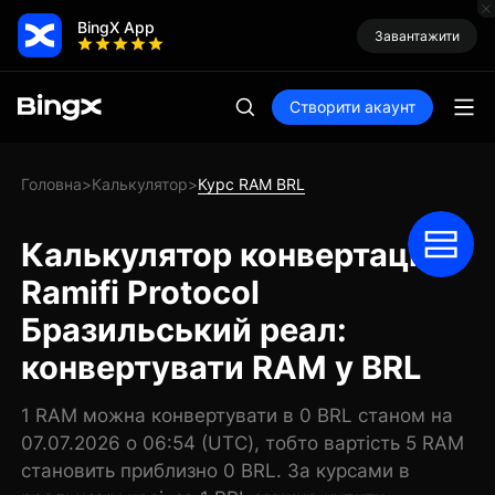
BingX App
Завантажити
Створити акаунт
Головна
Калькулятор
Курс RAM BRL
>
>
Калькулятор конвертації
Ramifi Protocol
Бразильський реал:
конвертувати RAM у BRL
1 RAM можна конвертувати в 0 BRL станом на
07.07.2026 о 06:54 (UTC), тобто вартість 5 RAM
становить приблизно 0 BRL. За курсами в