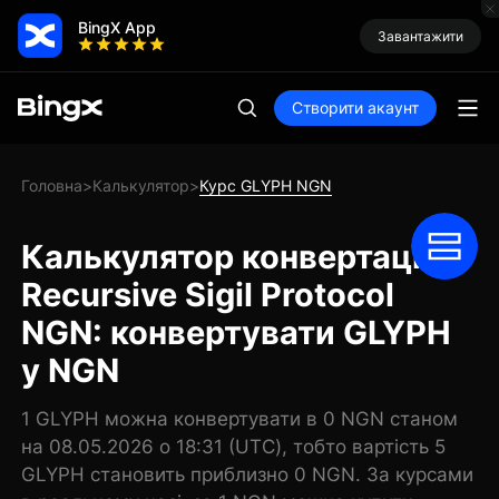
BingX App
Завантажити
Створити акаунт
Головна
Калькулятор
Курс GLYPH NGN
>
>
Калькулятор конвертації
Recursive Sigil Protocol
NGN: конвертувати GLYPH
у NGN
1 GLYPH можна конвертувати в 0 NGN станом
на 08.05.2026 о 18:31 (UTC), тобто вартість 5
GLYPH становить приблизно 0 NGN. За курсами