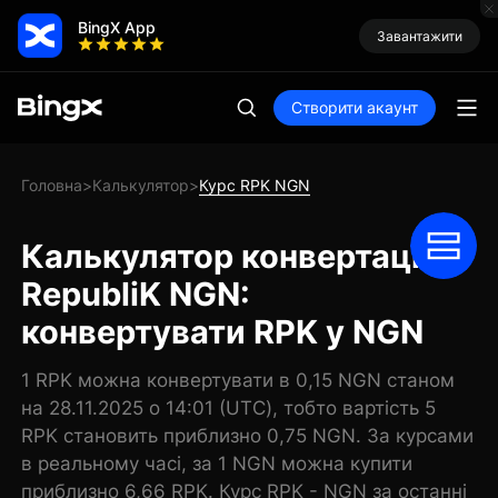
BingX App
Завантажити
Створити акаунт
Головна
Калькулятор
Курс RPK NGN
>
>
Калькулятор конвертації
RepubliK NGN:
конвертувати RPK у NGN
1 RPK можна конвертувати в 0,15 NGN станом
на 28.11.2025 о 14:01 (UTC), тобто вартість 5
RPK становить приблизно 0,75 NGN. За курсами
в реальному часі, за 1 NGN можна купити
приблизно 6,66 RPK. Курс RPK - NGN за останні