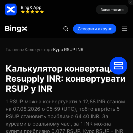
BingX App
Завантажити
Створити акаунт
Головна
Калькулятор
Курс RSUP INR
>
>
Калькулятор конвертації
Resupply INR: конвертувати
RSUP у INR
1 RSUP можна конвертувати в 12,88 INR станом
на 07.08.2026 о 05:59 (UTC), тобто вартість 5
RSUP становить приблизно 64,40 INR. За
курсами в реальному часі, за 1 INR можна
купити приблизно 0,077 RSUP. Курс RSUP - INR