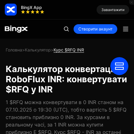
BingX App
Завантажити
Створити акаунт
Головна
Калькулятор
Курс $RFQ INR
>
>
Калькулятор конвертації
RoboFlux INR: конвертувати
$RFQ у INR
1 $RFQ можна конвертувати в 0 INR станом на
07.10.2025 о 19:30 (UTC), тобто вартість 5 $RFQ
становить приблизно 0 INR. За курсами в
реальному часі, за 1 INR можна купити
приблизно E $RFQ. Курс $RFQ - INR за останні