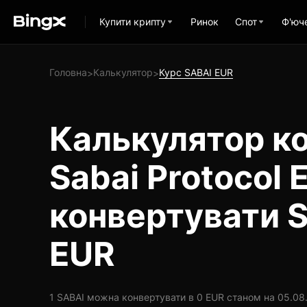
Купити крипту
Ринок
Спот
Ф'юч
Головна
Калькулятор
Курс SABAI EUR
>
>
Калькулятор ко
Sabai Protocol 
конвертувати S
EUR
1 SABAI можна конвертувати в 0 EUR станом на 05.08.