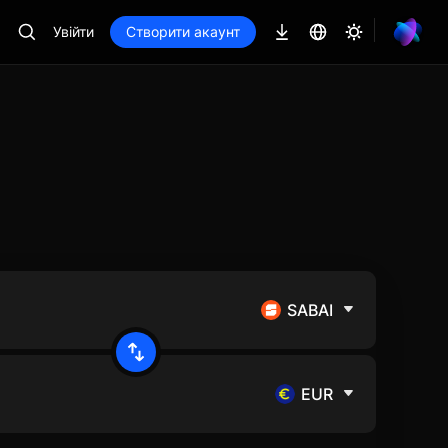
Увійти
Створити акаунт
SABAI
EUR