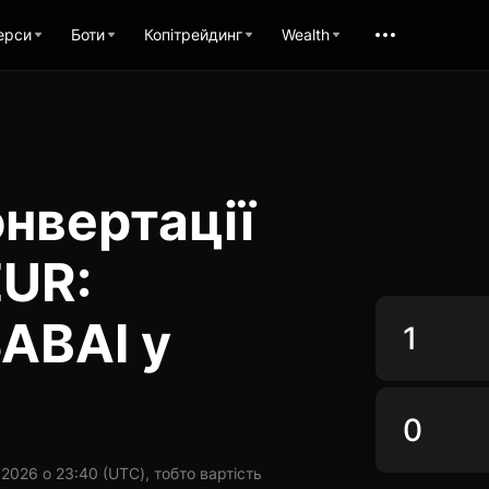
ерси
Боти
Копітрейдинг
Wealth
нвертації
EUR:
ABAI у
2026 о 23:40 (UTC), тобто вартість