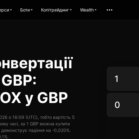
ерси
Боти
Копітрейдинг
Wealth
нвертації
 GBP:
FOX у GBP
26 о 16:09 (UTC), тобто вартість 5
ому часі, за 1 GBP можна купити
и демонструє падіння на -0,020%.
0,1%.