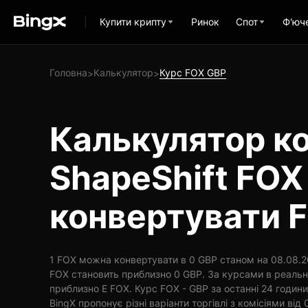
Купити крипту
Ринок
Спот
Ф'юч
Головна
Калькулятор
Курс FOX GBP
>
>
Калькулятор ко
ShapeShift FOX
конвертувати 
1 FOX можна конвертувати в 0 GBP станом на 08.08.20
FOX становить приблизно 0 GBP. За курсами в реальн
приблизно E FOX. Курс FOX - GBP за останні 24 годин
BingX пропонує різні варіанти торгівлі з комісіями від 