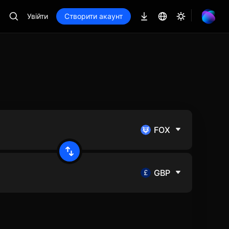
Увійти
Створити акаунт
FOX
GBP