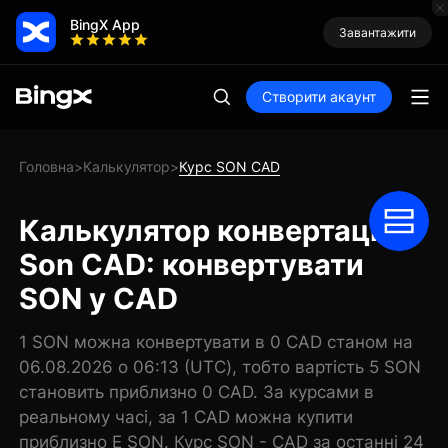
BingX App
Завантажити
Створити акаунт
Головна
Калькулятор
Курс SON CAD
>
>
Калькулятор конвертації
Son CAD: конвертувати
SON у CAD
1 SON можна конвертувати в 0 CAD станом на
06.08.2026 о 06:13 (UTC), тобто вартість 5 SON
становить приблизно 0 CAD. За курсами в
реальному часі, за 1 CAD можна купити
приблизно E SON. Курс SON - CAD за останні 24