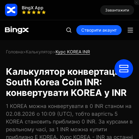
BingX App
Завантажити
Створити акаунт
Головна
Калькулятор
Курс KOREA INR
>
>
Калькулятор конвертації
South Korea Coin INR:
конвертувати KOREA у INR
1 KOREA можна конвертувати в 0 INR станом на
02.08.2026 о 10:09 (UTC), тобто вартість 5
KOREA становить приблизно 0 INR. За курсами в
реальному часі, за 1 INR можна купити
приблизно E KOREA. Курс KOREA - INR за останні