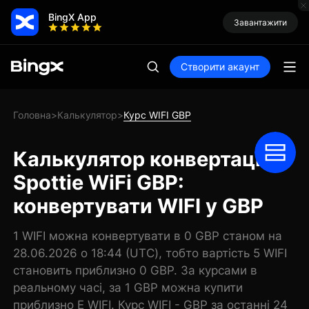
BingX App
Завантажити
Створити акаунт
Головна
Калькулятор
Курс WIFI GBP
>
>
Калькулятор конвертації
Spottie WiFi GBP:
конвертувати WIFI у GBP
1 WIFI можна конвертувати в 0 GBP станом на
28.06.2026 о 18:44 (UTC), тобто вартість 5 WIFI
становить приблизно 0 GBP. За курсами в
реальному часі, за 1 GBP можна купити
приблизно E WIFI. Курс WIFI - GBP за останні 24