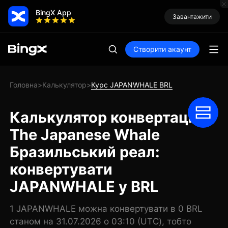
BingX App
Завантажити
Створити акаунт
Головна
Калькулятор
Курс JAPANWHALE BRL
>
>
Калькулятор конвертації
The Japanese Whale
Бразильський реал:
конвертувати
JAPANWHALE у BRL
1 JAPANWHALE можна конвертувати в 0 BRL
станом на 31.07.2026 о 03:10 (UTC), тобто