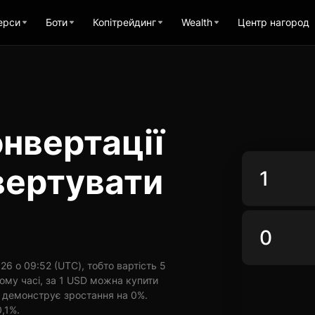
ерси
Боти
Копітрейдинг
Wealth
Центр нагород
нвертації
вертувати
6 о 09:52 (UTC), тобто вартість 5
ому часі, за 1 USD можна купити
и демонструє зростання на 0%.
0,1%.