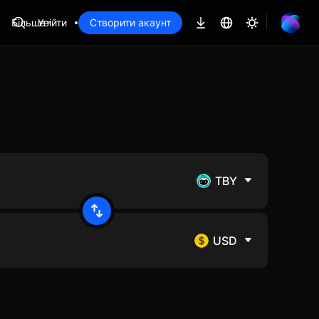
Більше
Увійти
Створити акаунт
TBY
USD