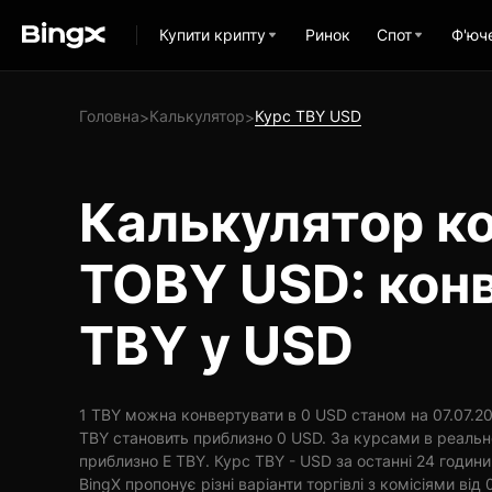
Купити крипту
Ринок
Спот
Ф'юч
Головна
Калькулятор
Курс TBY USD
>
>
Калькулятор ко
TOBY USD: кон
TBY у USD
1 TBY можна конвертувати в 0 USD станом на 07.07.202
TBY становить приблизно 0 USD. За курсами в реальн
приблизно E TBY. Курс TBY - USD за останні 24 годин
BingX пропонує різні варіанти торгівлі з комісіями від 