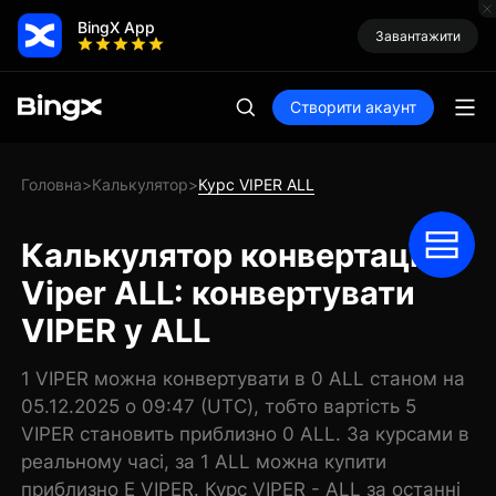
BingX App
Завантажити
Створити акаунт
Головна
Калькулятор
Курс VIPER ALL
>
>
Калькулятор конвертації
Viper ALL: конвертувати
VIPER у ALL
1 VIPER можна конвертувати в 0 ALL станом на
05.12.2025 о 09:47 (UTC), тобто вартість 5
VIPER становить приблизно 0 ALL. За курсами в
реальному часі, за 1 ALL можна купити
приблизно E VIPER. Курс VIPER - ALL за останні