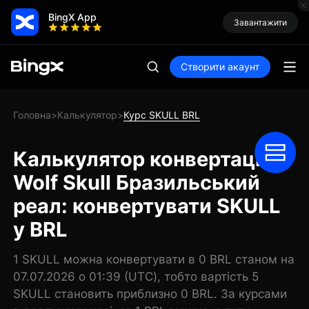
BingX App
Завантажити
Створити акаунт
Головна
Калькулятор
Курс SKULL BRL
>
>
Калькулятор конвертації
Wolf Skull Бразильський
реал: конвертувати SKULL
у BRL
1 SKULL можна конвертувати в 0 BRL станом на
07.07.2026 о 01:39 (UTC), тобто вартість 5
SKULL становить приблизно 0 BRL. За курсами