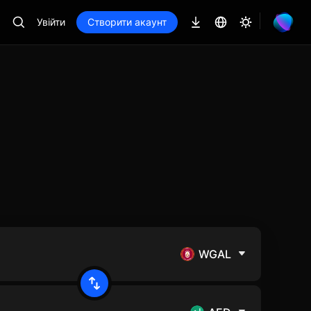
Увійти
Створити акаунт
WGAL