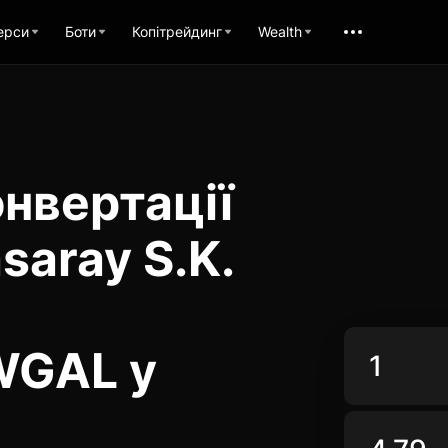
ерси
Боти
Копітрейдинг
Wealth
нвертації
saray S.K.
WGAL у