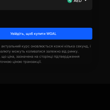
AED
Увійдіть, щоб купити WGAL
 актуальний курс оновлюється кожні кілька секунд, і
овалюту можуть коливатися залежно від ринку.
, що ціна, зазначена на сторінці підтвердження
точною ціною транзакції.