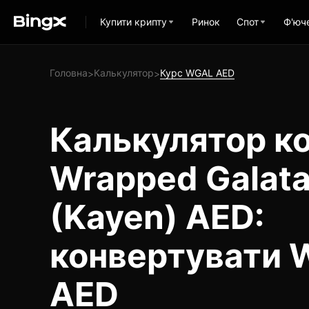
Купити крипту
Ринок
Спот
Ф'юч
Головна
Калькулятор
Курс WGAL AED
>
>
Калькулятор ко
Wrapped Galata
(Kayen) AED:
конвертувати 
AED