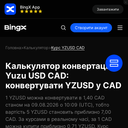
BingX App
Завантажити
Створити акаунт
Головна
Калькулятор
Курс YZUSD CAD
>
>
Калькулятор конвертації
Yuzu USD CAD:
конвертувати YZUSD у CAD
1 YZUSD можна конвертувати в 1,40 CAD
станом на 09.08.2026 о 10:09 (UTC), тобто
вартість 5 YZUSD становить приблизно 7,00
CAD. За курсами в реальному часі, за 1 CAD
можна купити приблизно 0,71 YZUSD. Курс