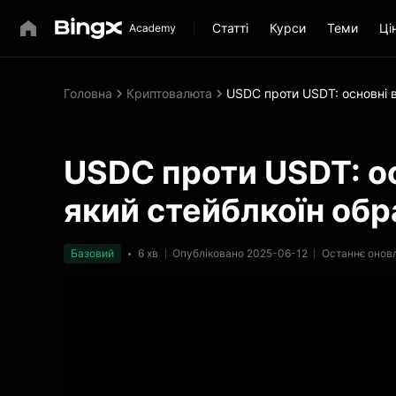
Статті
Курси
Теми
Ці
Головна
Криптовалюта
USDC проти USDT: основні в
USDC проти USDT: ос
який стейблкоїн обр
Базовий
6 хв
Опубліковано 2025-06-12
Останнє онов