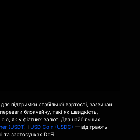
для підтримки стабільної вартості, зазвичай
переваги блокчейну, такі як швидкість,
ьною, як у фіатних валют. Два найбільших
her (USDT)
і
USD Coin (USDC)
— відіграють
і та застосунках DeFi.