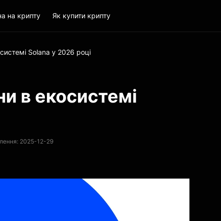
на на крипту
Як купити крипту
системі Solana у 2026 році
ни в екосистемі
лення: 2025-12-29