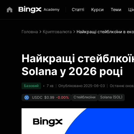
Статті
Курси
Теми
Ці
Головна
Криптовалюта
Найкращі стейблкоїни в еко
Найкращі стейблкої
Solana у 2026 році
Базовий
7 хв
Опубліковано 2025-06-03
Останнє онов
Стейблкоїни
Solana (SOL)
USDC
$0.99
-0.00%