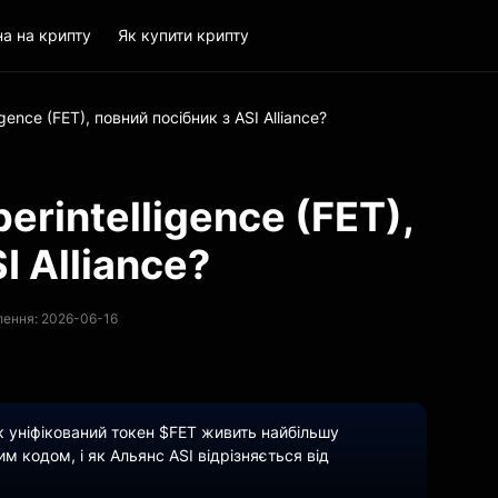
на на крипту
Як купити крипту
ligence (FET), повний посібник з ASI Alliance?
perintelligence (FET),
I Alliance?
лення: 2026-06-16
як уніфікований токен $FET живить найбільшу
 кодом, і як Альянс ASI відрізняється від