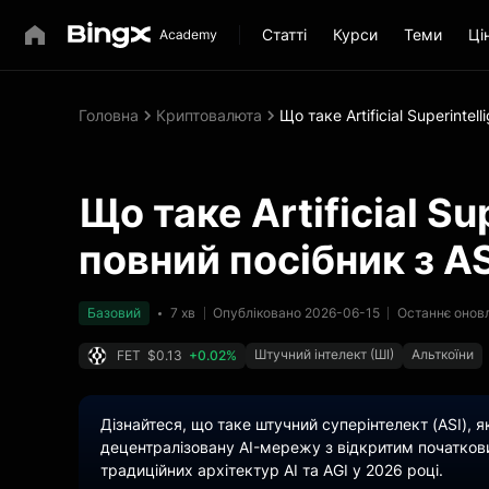
Статті
Курси
Теми
Ці
Головна
Криптовалюта
Що таке Artificial Superintel
Що таке Artificial Su
повний посібник з AS
Базовий
7 хв
Опубліковано 2026-06-15
Останнє онов
Штучний інтелект (ШІ)
Альткоїни
FET
$0.13
+0.02%
Дізнайтеся, що таке штучний суперінтелект (ASI), 
децентралізовану AI-мережу з відкритим початковим
традиційних архітектур AI та AGI у 2026 році.