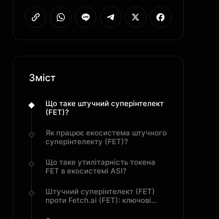
Зміст
Що таке штучний суперінтелект
(FET)?
Як працює екосистема штучного
суперінтелекту (FET)?
Що таке утилітарність токена
FET в екосистемі ASI?
Штучний суперінтелект (FET)
проти Fetch.ai (FET): ключові
відмінності