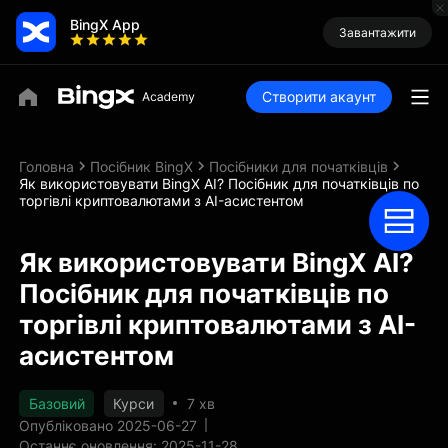
BingX App
Завантажити
Створити акаунт
Головна
Посібник BingX
Посібники для початківців
Як використовувати BingX AI? Посібник для початківців по
торгівлі криптовалютами з AI-асистентом
Як використовувати BingX AI?
Посібник для початківців по
торгівлі криптовалютами з AI-
асистентом
Базовий
Курси
7 хв
Опубліковано 2025-06-27
Останнє оновлення: 2025-11-28