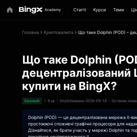
Статті
Курси
Теми
Ці
Головна
Криптовалюта
Що таке Dolphin (POD) – де
Що таке Dolphin (PO
децентралізований Ш
купити на BingX?
Базовий
6 хв
Опубліковано 2026-05-14
Останнє онов
Dolphin (POD) — це децентралізована мережа ІІ-ви
простоюючі споживчі графічні процесори для надан
Дізнайтеся, як брати участь у мережі Dolphin та т
покоління неупередженого ІІ.