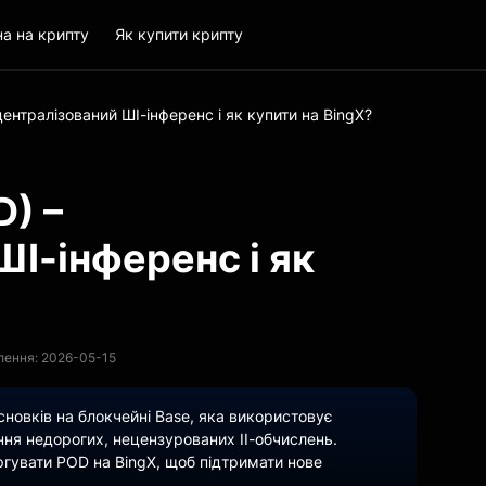
на на крипту
Як купити крипту
централізований ШІ-інференс і як купити на BingX?
D) –
І-інференс і як
лення: 2026-05-15
сновків на блокчейні Base, яка використовує
ня недорогих, нецензурованих ІІ-обчислень.
оргувати POD на BingX, щоб підтримати нове