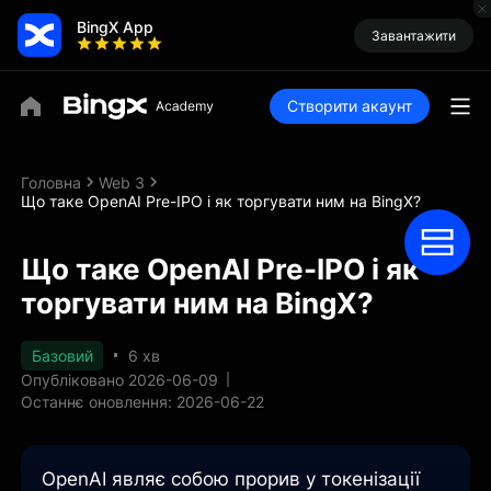
BingX App
Завантажити
Створити акаунт
Головна
Web 3
Що таке OpenAI Pre-IPO і як торгувати ним на BingX?
Що таке OpenAI Pre-IPO і як
торгувати ним на BingX?
Базовий
6 хв
Опубліковано 2026-06-09
Останнє оновлення: 2026-06-22
OpenAI являє собою прорив у токенізації