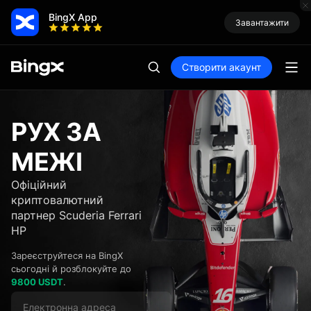
BingX App
Завантажити
Створити акаунт
РУХ ЗА
МЕЖІ
Офіційний
криптовалютний
партнер Scuderia Ferrari
HP
Зареєструйтеся на BingX
сьогодні й розблокуйте до
9800 USDT
.