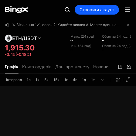
Створити акаунт
⚔️ Зіткнення 1v1, сезон 2! Кидайте виклик AI Master один на один і поборіться за призовий фонд у 4 000 000 USDT!
⚔️ Зіткнення 1v1, сезон 2! Кидайте виклик AI Master один на один і поборіться за призовий фонд у 4 000 000 USDT!
⚔️ Зіткнення 1v1, сезон 2! Кидайте виклик AI Master один на один і поборіться за призовий фонд у 4 000 000 USDT!
Макс. (24 год)
Обсяг за 24 год (ETH
ETH/USDT
--
--
1,915.30
Мін. (24 год)
Обсяг за 24 год (US
--
--
-3.45(-0.18%)
Графік
Книга ордерів
Дані про монету
Новини
Інтервал
1с
1х
5х
15х
1г
4г
1д
1т