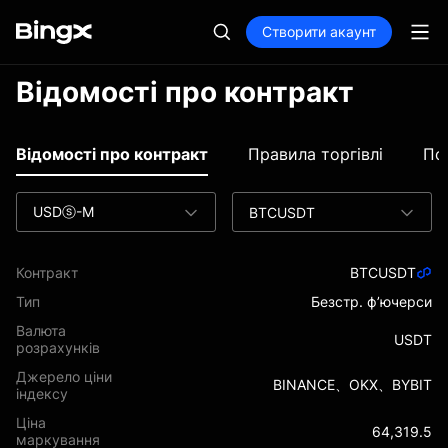
Створити акаунт
Відомості про контракт
Відомості про контракт
Правила торгівлі
По
USDⓢ-M
BTCUSDT
Контракт
BTCUSDT
Тип
Безстр. ф’ючерси
Валюта
USDT
розрахунків
Джерело ціни
BINANCE、OKX、BYBIT
індексу
Ціна
64,319.5
маркування