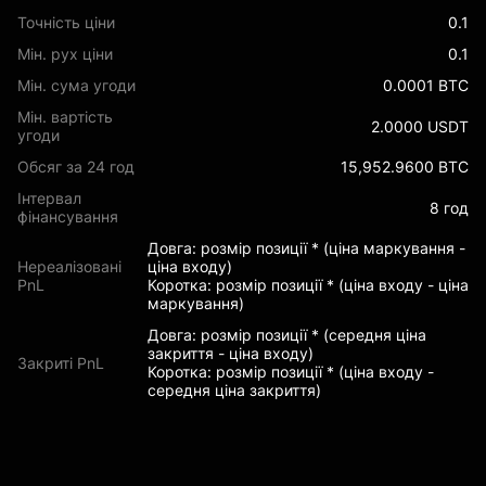
Точність ціни
0.1
Мін. рух ціни
0.1
Мін. сума угоди
0.0001 BTC
Мін. вартість
2.0000 USDT
угоди
Обсяг за 24 год
15,952.9600 BTC
Інтервал
8 год
фінансування
Довга: розмір позиції * (ціна маркування -
Нереалізовані
ціна входу)
PnL
Коротка: розмір позиції * (ціна входу - ціна
маркування)
Довга: розмір позиції * (середня ціна
закриття - ціна входу)
Закриті PnL
Коротка: розмір позиції * (ціна входу -
середня ціна закриття)