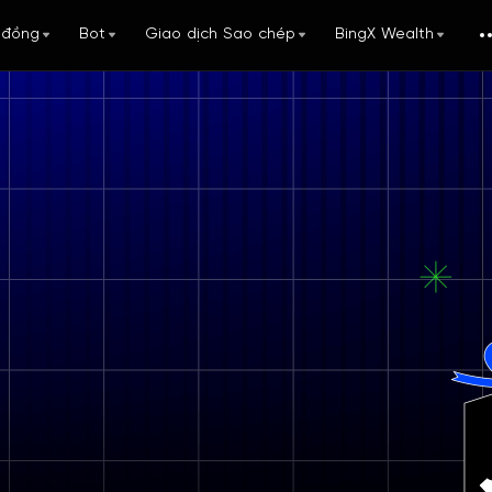
 đồng
Bot
Giao dịch Sao chép
BingX Wealth