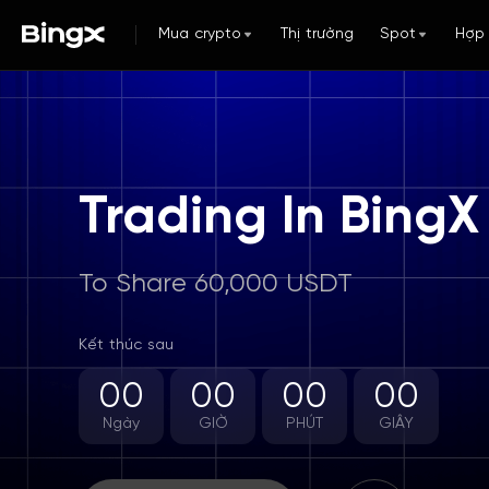
Mua crypto
Thị trường
Spot
Hợp
Trading In BingX
To Share 60,000 USDT
Kết thúc sau
00
00
00
00
Ngày
GIỜ
PHÚT
GIÂY