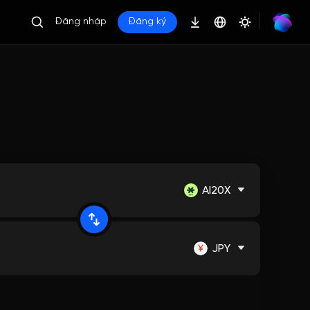
Đăng nhập
Đăng ký
AI20X
JPY