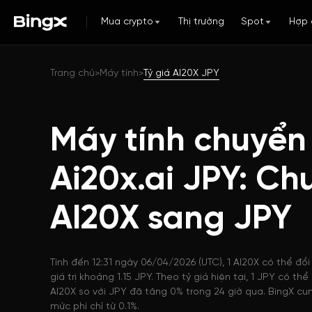
Mua crypto
Thị trường
Spot
Hợp 
Trang chủ
Máy tính
Tỷ giá AI20X JPY
>
>
Máy tính chuyển
Ai20x.ai JPY: Ch
AI20X sang JPY
Tính đến 12:31 ngày 06/04/2026 (UTC), 1 AI20X có thể đổi
giá trị khoảng 1.15 JPY. Theo tỷ giá hiện tại, 1 JPY có t
AI20X so với JPY đã tăng 0% trong 24 giờ qua. BingX cun
mức phí chỉ từ 0.1%.