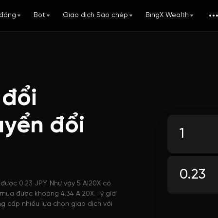
đồng
Bot
Giao dịch Sao chép
BingX Wealth
 đổi
uyển đổi
 được 0.23 JPY. Như vậy 5 AI20X có
hể mua được khoảng 4.34 AI20X. Tỷ giá
g cấp nhiều lựa chọn giao dịch với