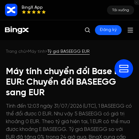
BingX App
Tải xuống
Đăng ký
Trang chủ
Máy tính
Tỷ giá BASEEGG EUR
>
>
Máy tính chuyển đổi Base Egg
EUR: Chuyển đổi BASEEGG
sang EUR
Tính đến 12:03 ngày 31/07/2026 (UTC), 1 BASEEGG có
thể đổi được 0 EUR. Như vậy 5 BASEEGG có giá trị
khoảng 0 EUR. Theo tỷ giá hiện tại, 1 EUR có thể mua
được khoảng E BASEEGG. Tỷ giá BASEEGG so với
EUR đã tăng 0% trong 24 giờ qua. BingX cung cấp