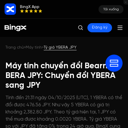
BingX App
Tải xuống
Đăng ký
Trang chủ
Máy tính
Tỷ giá YBERA JPY
>
>
Máy tính chuyển đổi Bearn
BERA JPY: Chuyển đổi YBERA
sang JPY
Tính đến 21:31 ngày 04/10/2025 (UTC), 1 YBERA có thể
đổi được 476.56 JPY. Như vậy 5 YBERA có giá trị
khoảng 2,382.80 JPY. Theo tỷ giá hiện tại, 1 JPY có
thể mua được khoảng 0.0020 YBERA. Tỷ giá YBERA
so với JPY đã tăng 0% trong 24 giờ qua. BingX cung