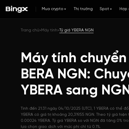
Mua crypto
Thị trường
Spot
Hợp 
Trang chủ
Máy tính
Tỷ giá YBERA NGN
>
>
Máy tính chuyển
BERA NGN: Chuy
YBERA sang NG
Tính đến 21:31 ngày 04/10/2025 (UTC), 1 YBERA có thể đổ
YBERA có giá trị khoảng 20,319.55 NGN. Theo tỷ giá hiệ
0.00024 YBERA. Tỷ giá YBERA so với NGN đã tăng 0% tro
lựa chọn giao dịch với mức phí chỉ từ 0.1%.