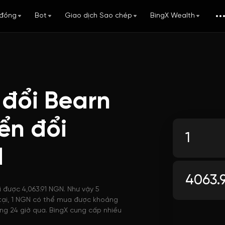
đồng
Bot
Giao dịch Sao chép
BingX Wealth
 đổi Bearn
ển đổi
N
i được 4,063.91 NGN. Như vậy 5
n tại, 1 NGN có thể mua được khoảng
ng 24 giờ qua. BingX cung cấp nhiều