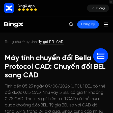
BingX App
Tải xuống
Đăng ký
Trang chủ
Máy tính
Tỷ giá BEL CAD
>
>
Máy tính chuyển đổi Bella
Protocol CAD: Chuyển đổi BEL
sang CAD
Tính đến 05:23 ngày 09/08/2026 (UTC), 1 BEL có thể
đổi được 0.15 CAD. Như vậy 5 BEL có giá trị khoảng
0.75 CAD. Theo tỷ giá hiện tại, 1 CAD có thể mua
được khoảng 6.66 BEL. Tỷ giá BEL so với CAD đã
tăng 5.14% trong 24 giờ qua. BingX cung cấp nhiều