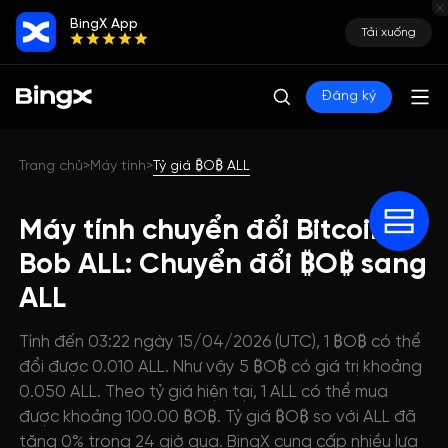
BingX App
Tải xuống
Đăng ký
Trang chủ
Máy tính
Tỷ giá ₿O₿ ALL
>
>
Máy tính chuyển đổi Bitcoin
Bob ALL: Chuyển đổi ₿O₿ sang
ALL
Tính đến 03:22 ngày 15/04/2026 (UTC), 1 ₿O₿ có thể
đổi được 0.010 ALL. Như vậy 5 ₿O₿ có giá trị khoảng
0.050 ALL. Theo tỷ giá hiện tại, 1 ALL có thể mua
được khoảng 100.00 ₿O₿. Tỷ giá ₿O₿ so với ALL đã
tăng 0% trong 24 giờ qua. BingX cung cấp nhiều lựa