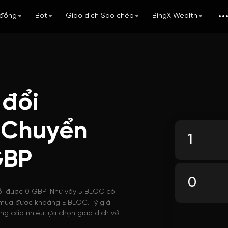
đồng
Bot
Giao dịch Sao chép
BingX Wealth
 đổi
 Chuyển
GBP
ổi được 0 GBP. Như vậy 5 BLOC có
ể mua được khoảng E BLOC. Tỷ giá
ng cấp nhiều lựa chọn giao dịch với