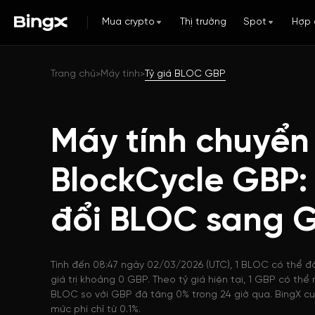
Mua crypto
Thị trường
Spot
Hợp 
Trang chủ
Máy tính
Tỷ giá BLOC GBP
>
>
Máy tính chuyển
BlockCycle GBP:
đổi BLOC sang 
Tính đến 08:47 ngày 02/03/2026 (UTC), 1 BLOC có thể đ
giá trị khoảng 0 GBP. Theo tỷ giá hiện tại, 1 GBP có th
BLOC so với GBP đã tăng 0% trong 24 giờ qua. BingX cu
mức phí chỉ từ 0.1%.