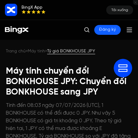
BingX App
Tải xuống
Đăng ký
Trang chủ
Máy tính
Tỷ giá BONKHOUSE JPY
>
>
Máy tính chuyển đổi
BONKHOUSE JPY: Chuyển đổi
BONKHOUSE sang JPY
Tính đến 08:03 ngày 07/07/2026 (UTC), 1
BONKHOUSE có thể đổi được 0 JPY. Như vậy 5
BONKHOUSE có giá trị khoảng 0 JPY. Theo tỷ giá
hiện tại, 1 JPY có thể mua được khoảng E
BONKHOUSE. Tỷ giá BONKHOUSE so với JPY đã tăng