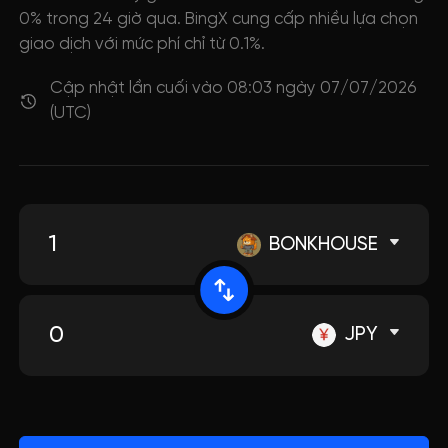
0% trong 24 giờ qua. BingX cung cấp nhiều lựa chọn
giao dịch với mức phí chỉ từ 0.1%.
Cập nhật lần cuối vào 08:03 ngày 07/07/2026
(UTC)
BONKHOUSE
JPY