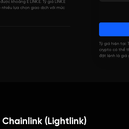
được khoảng E LINK.E. Tỷ giá LINK.E
 nhiều lựa chọn giao dịch với mức
Tỷ giá hiện tại:
crypto có thể th
đặt lệnh là giá
Chainlink (Lightlink)