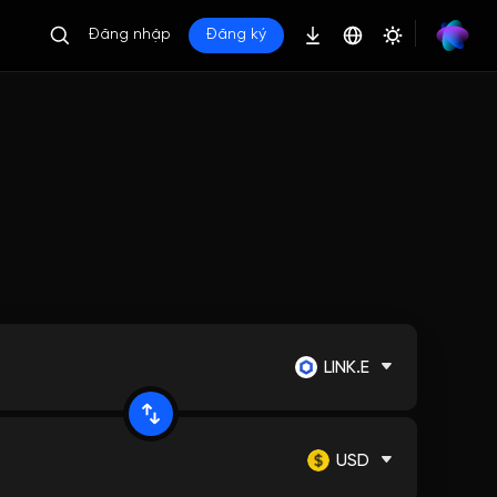
Đăng nhập
Đăng ký
LINK.E
USD