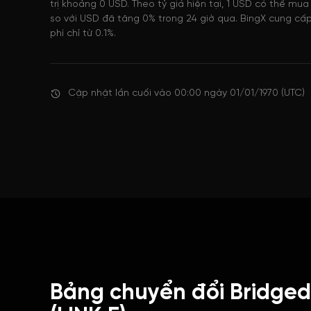
trị khoảng 0 USD. Theo tỷ giá hiện tại, 1 USD có thể mua 
so với USD đã tăng 0% trong 24 giờ qua. BingX cung cấp
phí chỉ từ 0.1%.
Cập nhật lần cuối vào 00:00 ngày 01/01/1970 (UTC)
Bảng chuyển đổi Bridged 