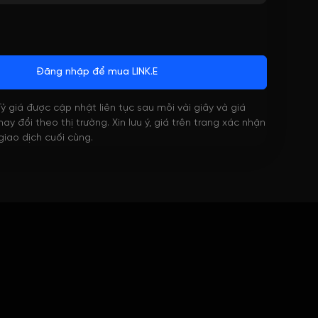
Đăng nhập để mua LINK.E
 Tỷ giá được cập nhật liên tục sau mỗi vài giây và giá
ay đổi theo thị trường. Xin lưu ý, giá trên trang xác nhận
 giao dịch cuối cùng.