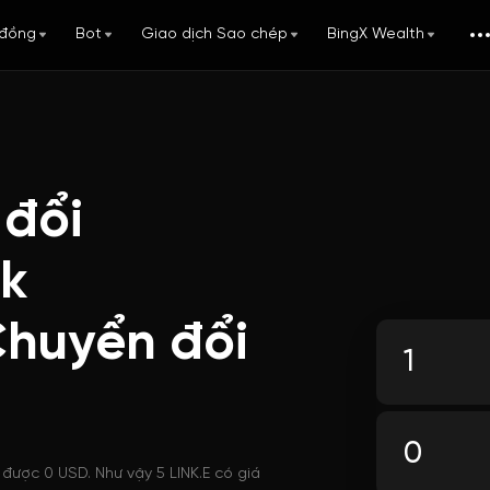
đồng
Bot
Giao dịch Sao chép
BingX Wealth
 đổi
nk
 Chuyển đổi
i được 0 USD. Như vậy 5 LINK.E có giá