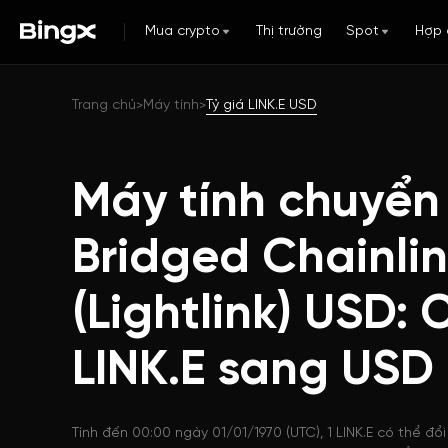
Mua crypto
Thị trường
Spot
Hợp 
Trang chủ
Máy tính
Tỷ giá LINK.E USD
>
>
Máy tính chuyển
Bridged Chainli
(Lightlink) USD:
LINK.E sang USD
Tính đến 00:00 ngày 01/01/1970 (UTC), 1 LINK.E có thể đổ