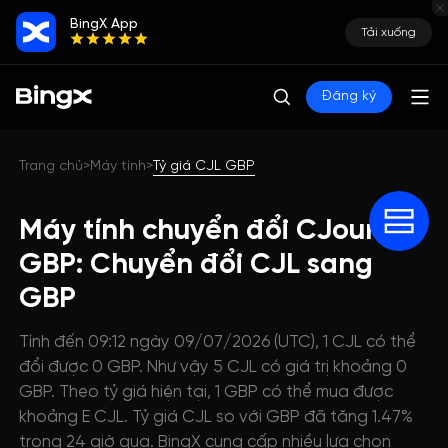
BingX App
Tải xuống
Đăng ký
Trang chủ
Máy tính
Tỷ giá CJL GBP
>
>
Máy tính chuyển đổi CJournal
GBP: Chuyển đổi CJL sang
GBP
Tính đến 09:12 ngày 09/07/2026 (UTC), 1 CJL có thể
đổi được 0 GBP. Như vậy 5 CJL có giá trị khoảng 0
GBP. Theo tỷ giá hiện tại, 1 GBP có thể mua được
khoảng E CJL. Tỷ giá CJL so với GBP đã tăng 1.47%
trong 24 giờ qua. BingX cung cấp nhiều lựa chọn