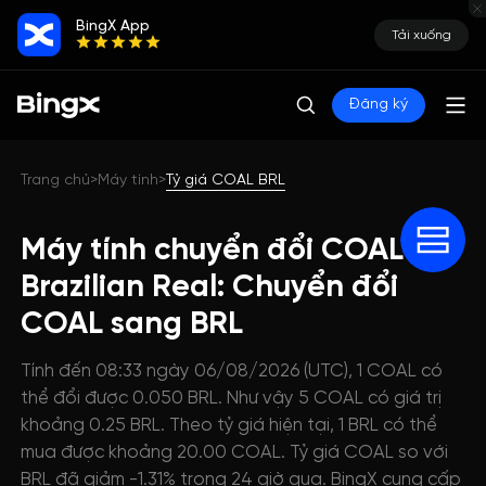
BingX App
Tải xuống
Đăng ký
Trang chủ
Máy tính
Tỷ giá COAL BRL
>
>
Máy tính chuyển đổi COAL
Brazilian Real: Chuyển đổi
COAL sang BRL
Tính đến 08:33 ngày 06/08/2026 (UTC), 1 COAL có
thể đổi được 0.050 BRL. Như vậy 5 COAL có giá trị
khoảng 0.25 BRL. Theo tỷ giá hiện tại, 1 BRL có thể
mua được khoảng 20.00 COAL. Tỷ giá COAL so với
BRL đã giảm -1.31% trong 24 giờ qua. BingX cung cấp