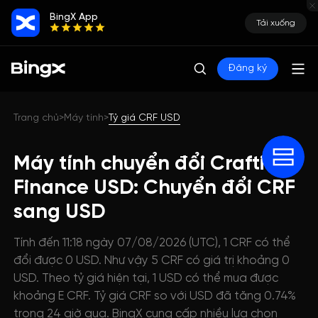
BingX App
Tải xuống
Đăng ký
Trang chủ
Máy tính
Tỷ giá CRF USD
>
>
Máy tính chuyển đổi Crafting
Finance USD: Chuyển đổi CRF
sang USD
Tính đến 11:18 ngày 07/08/2026 (UTC), 1 CRF có thể
đổi được 0 USD. Như vậy 5 CRF có giá trị khoảng 0
USD. Theo tỷ giá hiện tại, 1 USD có thể mua được
khoảng E CRF. Tỷ giá CRF so với USD đã tăng 0.74%
trong 24 giờ qua. BingX cung cấp nhiều lựa chọn