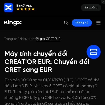
BingX App
Tải xuống
Đăng ký
Trang chủ
Máy tính
Tỷ giá CRET EUR
>
>
Máy tính chuyển đổi
CREAT'OR EUR: Chuyển đổi
CRET sang EUR
Tính đến 00:00 ngày 01/01/1970 (UTC), 1 CRET có thể
đổi được 0 EUR. Như vậy 5 CRET có giá trị khoảng 0
EUR. Theo tỷ giá hiện tại, 1 EUR có thể mua được
khoảng E CRET. Tỷ giá CRET so với EUR đã tăng 0%
trong 24 giờ qua. BingX cung cấp nhiều lựa chọn