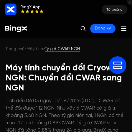
BingX App
Tải xuống
Đăng ký
Trang chủ
Máy tính
Tỷ giá CWAR NGN
>
>
Máy tính chuyển đổi Cryowar
NGN: Chuyển đổi CWAR sang
NGN
Tính đến 06:03 ngày 10/08/2026 (UTC), 1 CWAR có
thể đổi được 1.12 NGN. Như vậy 5 CWAR có giá trị
khoảng 5.60 NGN. Theo tỷ giá hiện tại, 1 NGN có thể
mua được khoảng 0.89 CWAR. Tỷ giá CWAR so với
NGN đã tăng 0.85% trong 24 giờ qua. BingX cung