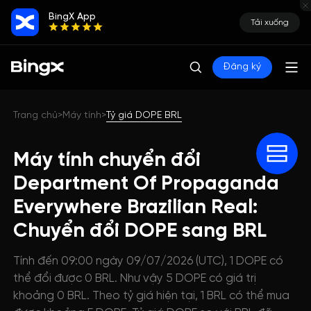
BingX App
Tải xuống
Đăng ký
Trang chủ
Máy tính
Tỷ giá DOPE BRL
>
>
Máy tính chuyển đổi
Department Of Propaganda
Everywhere Brazilian Real:
Chuyển đổi DOPE sang BRL
Tính đến 09:00 ngày 09/07/2026 (UTC), 1 DOPE có
thể đổi được 0 BRL. Như vậy 5 DOPE có giá trị
khoảng 0 BRL. Theo tỷ giá hiện tại, 1 BRL có thể mua