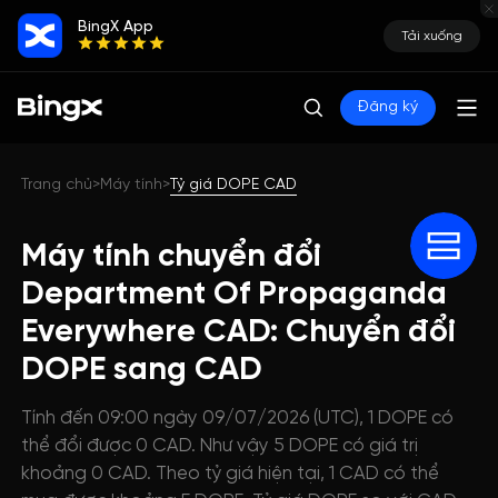
BingX App
Tải xuống
Đăng ký
Trang chủ
Máy tính
Tỷ giá DOPE CAD
>
>
Máy tính chuyển đổi
Department Of Propaganda
Everywhere CAD: Chuyển đổi
DOPE sang CAD
Tính đến 09:00 ngày 09/07/2026 (UTC), 1 DOPE có
thể đổi được 0 CAD. Như vậy 5 DOPE có giá trị
khoảng 0 CAD. Theo tỷ giá hiện tại, 1 CAD có thể