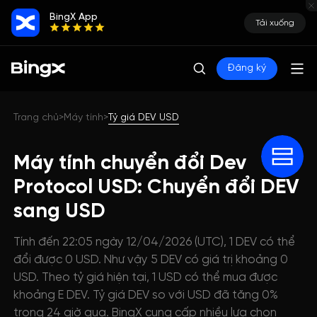
BingX App
Tải xuống
Đăng ký
Trang chủ
Máy tính
Tỷ giá DEV USD
>
>
Máy tính chuyển đổi Dev
Protocol USD: Chuyển đổi DEV
sang USD
Tính đến 22:05 ngày 12/04/2026 (UTC), 1 DEV có thể
đổi được 0 USD. Như vậy 5 DEV có giá trị khoảng 0
USD. Theo tỷ giá hiện tại, 1 USD có thể mua được
khoảng E DEV. Tỷ giá DEV so với USD đã tăng 0%
trong 24 giờ qua. BingX cung cấp nhiều lựa chọn