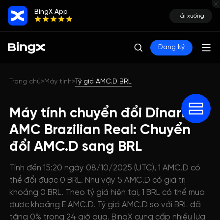
BingX App
Tải xuống
Đăng ký
Trang chủ
Máy tính
Tỷ giá AMC.D BRL
>
>
Máy tính chuyển đổi Dinari
AMC Brazilian Real: Chuyển
đổi AMC.D sang BRL
Tính đến 15:20 ngày 08/10/2025 (UTC), 1 AMC.D có
thể đổi được 0 BRL. Như vậy 5 AMC.D có giá trị
khoảng 0 BRL. Theo tỷ giá hiện tại, 1 BRL có thể mua
được khoảng E AMC.D. Tỷ giá AMC.D so với BRL đã
tăng 0% trong 24 giờ qua. BingX cung cấp nhiều lựa