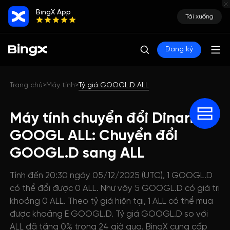
BingX App
Tải xuống
Đăng ký
Trang chủ
Máy tính
Tỷ giá GOOGL.D ALL
>
>
Máy tính chuyển đổi Dinari
GOOGL ALL: Chuyển đổi
GOOGL.D sang ALL
Tính đến 20:30 ngày 05/12/2025 (UTC), 1 GOOGL.D
có thể đổi được 0 ALL. Như vậy 5 GOOGL.D có giá trị
khoảng 0 ALL. Theo tỷ giá hiện tại, 1 ALL có thể mua
được khoảng E GOOGL.D. Tỷ giá GOOGL.D so với
ALL đã tăng 0% trong 24 giờ qua. BingX cung cấp