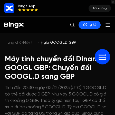
BingX App
Tải xuống
Đăng ký
Trang chủ
Máy tính
Tỷ giá GOOGL.D GBP
>
>
Máy tính chuyển đổi Dinari
GOOGL GBP: Chuyển đổi
GOOGL.D sang GBP
Tính đến 20:30 ngày 05/12/2025 (UTC), 1 GOOGL.D
có thể đổi được 0 GBP. Như vậy 5 GOOGL.D có giá
trị khoảng 0 GBP. Theo tỷ giá hiện tại, 1 GBP có thể
mua được khoảng E GOOGL.D. Tỷ giá GOOGL.D so
với GBP đã tăng 0% trong 24 giờ qua. BingX cung