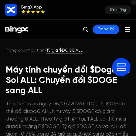
BingX App
Tải xuống
Đăng ký
Trang chủ
Máy tính
Tỷ giá $DOGE ALL
>
>
Máy tính chuyển đổi $Doge on
Sol ALL: Chuyển đổi $DOGE
sang ALL
Tính đến 13:53 ngày 08/07/2026 (UTC), 1 $DOGE có
thể đổi được 0 ALL. Như vậy 5 $DOGE có giá trị
khoảng 0 ALL. Theo tỷ giá hiện tại, 1 ALL có thể mua
được khoảng E $DOGE. Tỷ giá $DOGE so với ALL đã
giảm -0.75% trong 24 giờ qua. BingX cung cấp nhiều