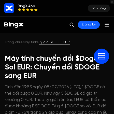
BingX App
Tải xuống
Đăng ký
Trang chủ
Máy tính
Tỷ giá $DOGE EUR
>
>
Máy tính chuyển đổi $Doge on
Sol EUR: Chuyển đổi $DOGE
sang EUR
Tính đến 13:53 ngày 08/07/2026 (UTC), 1 $DOGE có
thể đổi được 0 EUR. Như vậy 5 $DOGE có giá trị
khoảng 0 EUR. Theo tỷ giá hiện tại, 1 EUR có thể mua
được khoảng E $DOGE. Tỷ giá $DOGE so với EUR đã
giảm -0.75% trong 24 giờ qua. BingX cung cấp nhiều